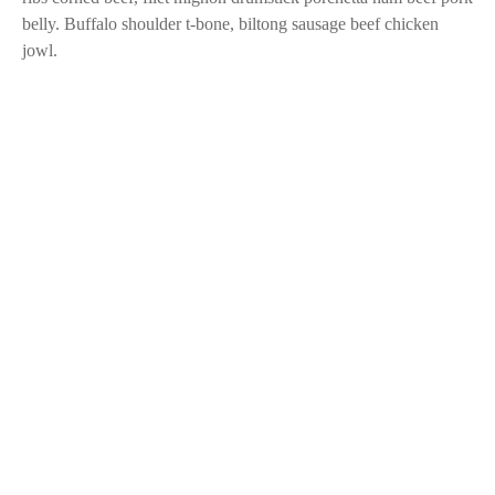
Italiano
Nam libero tempore cum soluta nobis eseligendi optio
cumque nihile impedit quo minus maxime placeat facere
Quick Link