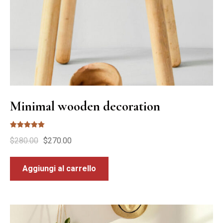
Minimal wooden decoration
Valutato
$
280.00
$
270.00
5.00
su 5
Aggiungi al carrello