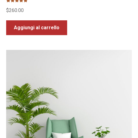
Valutato
$
260.00
5.00
su 5
Aggiungi al carrello