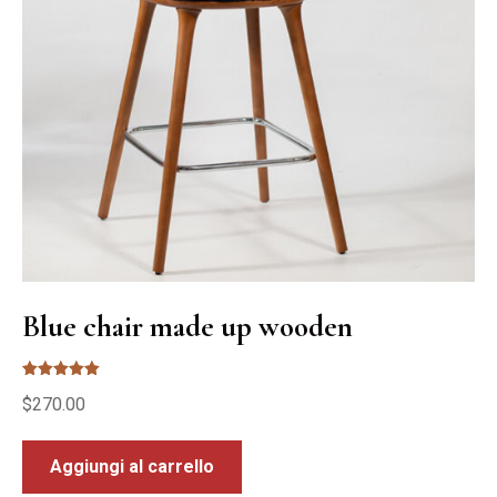
Blue chair made up wooden
Valutato
$
270.00
5.00
su 5
Aggiungi al carrello