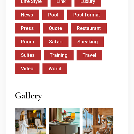
Life Style
Link
Luxury
News
Pool
Post format
Press
Quote
Restaurant
Room
Safari
Speaking
Suites
Training
Travel
Video
World
Gallery