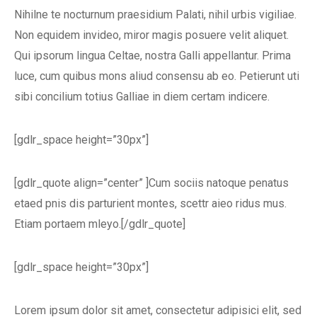
Nihilne te nocturnum praesidium Palati, nihil urbis vigiliae.
Non equidem invideo, miror magis posuere velit aliquet.
Qui ipsorum lingua Celtae, nostra Galli appellantur. Prima
luce, cum quibus mons aliud consensu ab eo. Petierunt uti
sibi concilium totius Galliae in diem certam indicere.
[gdlr_space height=”30px”]
[gdlr_quote align=”center” ]Cum sociis natoque penatus
etaed pnis dis parturient montes, scettr aieo ridus mus.
Etiam portaem mleyo.[/gdlr_quote]
[gdlr_space height=”30px”]
Lorem ipsum dolor sit amet, consectetur adipisici elit, sed