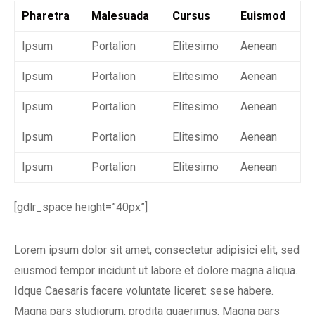
Pharetra
Malesuada
Cursus
Euismod
Ipsum
Portalion
Elitesimo
Aenean
Ipsum
Portalion
Elitesimo
Aenean
Ipsum
Portalion
Elitesimo
Aenean
Ipsum
Portalion
Elitesimo
Aenean
Ipsum
Portalion
Elitesimo
Aenean
[gdlr_space height=”40px”]
Lorem ipsum dolor sit amet, consectetur adipisici elit, sed
eiusmod tempor incidunt ut labore et dolore magna aliqua.
Idque Caesaris facere voluntate liceret: sese habere.
Magna pars studiorum, prodita quaerimus. Magna pars