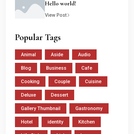
Hello world!
View Post
Popular Tags
Animal
Aside
Audio
Blog
Business
Cafe
Cooking
Couple
Cuisine
Deluxe
Dessert
Gallery Thumbnail
Gastronomy
Hotel
identity
Kitchen