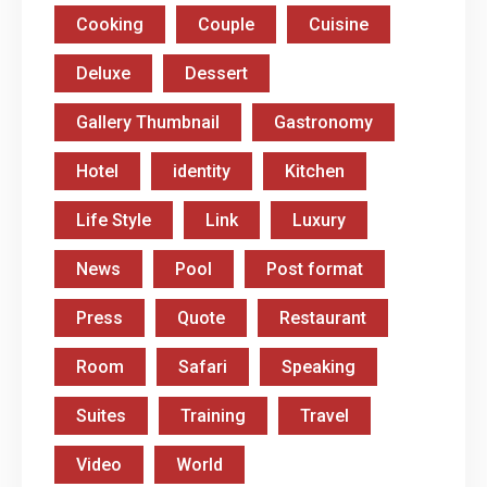
Cooking
Couple
Cuisine
Deluxe
Dessert
Gallery Thumbnail
Gastronomy
Hotel
identity
Kitchen
Life Style
Link
Luxury
News
Pool
Post format
Press
Quote
Restaurant
Room
Safari
Speaking
Suites
Training
Travel
Video
World